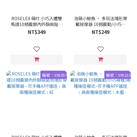
ROSELEX 萌叮 小巧入體雙
泡萌小鯨魚 ‧ 多玩法隱形穿
馬達10頻震顫內外酥麻貼合
戴按摩器 10頻震動/小巧萌
隱形穿戴按摩器 - 可手機APP
樣/兩種操控模式~可手機
NT$349
NT$249
遙控﹝具兩種操控模式﹞粉
APP遙控﹝具兩種操控模
式﹞蜜粉
編號：595057
編號：595210