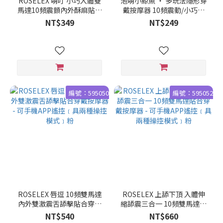
ROSELEX 萌叮 小巧入體雙
泡萌小鯨魚 ‧ 多玩法隱形穿
馬達10頻震顫內外酥麻貼合
戴按摩器 10頻震動/小巧萌
隱形穿戴按摩器 - 可手機APP
樣/兩種操控模式~可手機
NT$349
NT$249
遙控﹝具兩種操控模式﹞紅
APP遙控﹝具兩種操控模
式﹞水藍
編號：595050
編號：595052
ROSELEX 唇逗 10頻雙馬達
ROSELEX 上舔下頂 入體伸
內外雙激震舌舔擊貼合穿戴
縮舔震三合一 10頻雙馬達貼
按摩器 - 可手機APP遙控﹝具
合穿戴按摩器 - 可手機APP遙
NT$540
NT$660
兩種操控模式﹞粉
控﹝具兩種操控模式﹞粉