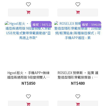
編號：567122
編號：594109
Hgod 超火 ‧ 手機APP+無線
ROSELEX 勞樂斯 ‧ 貼寶 護
遙控兩通用版 9段變頻雙人齊
墊造型隱形穿戴按摩器﹝10
歡USB充電式繫帶穿戴震動
段變頻/輕薄貼身/兩種操控模
NT$850
NT$480
器*亞馬遜上市款*
式﹞可手機APP遙控 - 紫