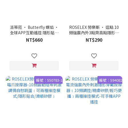
派蒂菈 ‧ Butterfly 蝶焰 ‧
ROSELEX 勞樂斯 ‧ 逗點 10
全球APP互動遙控 隱形貼合
頻強震內外3點齊高點隱形穿
10段變頻雙人齊歡USB充電
戴按摩器﹝可手機APP遙控 -
NT$660
NT$290
式繫帶穿戴震動器
具兩種操控模式﹞
編號：550783-1
編號：594082