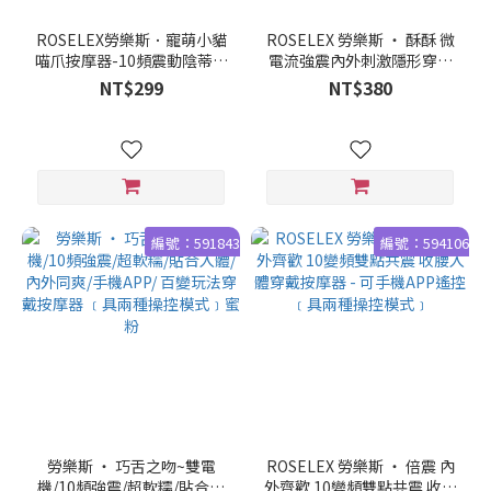
ROSELEX勞樂斯．寵萌小貓
ROSELEX 勞樂斯 ‧ 酥酥 微
喵爪按摩器-10頻震動陰蒂刺
電流強震內外刺激隱形穿戴
激調情自慰跳蛋﹝可兩種操
按摩器﹝10頻調控/親膚矽
NT$299
NT$380
控模式/隱形貼合/滑順矽膠﹞
膠/輕巧便攜﹞兩種操控模式-
可手機APP遙控
編號：591843
編號：594106
勞樂斯 ‧ 巧舌之吻~雙電
ROSELEX 勞樂斯 ‧ 倍震 內
機/10頻強震/超軟糯/貼合入
外齊歡 10變頻雙點共震 收腰