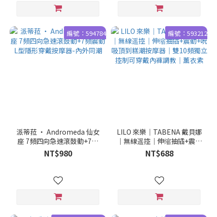
編號：594784
編號：593212
派蒂菈 ‧ Andromeda 仙女
LILO 來樂｜TABENA 戴貝娜
座 7頻四向急速滾鼓動+7頻
｜無線遥控｜伸缩抽插+震動
震動 L型隱形穿戴按摩器-內
+吮吸頂到糕潮按摩器｜雙10
NT$980
NT$688
外同潮
頻獨立控制可穿戴內褲調教
｜薰衣紫