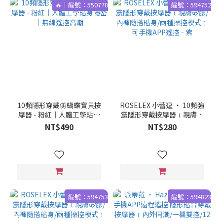
🔥｜編號：550770
編號：594752
10頻隱形穿戴🦋蝴蝶寶貝按
ROSELEX 小蕾逗 ‧ 10頻強
摩器 - 粉紅｜人體工學貼身
震隱形穿戴按摩器﹝親膚矽
隱密｜無線遙控高潮
膠/內褲隨搭貼身/兩種操控模
NT$490
NT$280
式﹞可手機APP遙控 - 紫
編號：594753
編號：594823