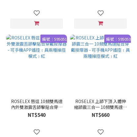
編號：595051
編號：595053
ROSELEX 唇逗 10頻雙馬達
ROSELEX 上舔下頂 入體伸
內外雙激震舌舔擊貼合穿戴
縮舔震三合一 10頻雙馬達貼
按摩器 - 可手機APP遙控﹝具
合穿戴按摩器 - 可手機APP遙
NT$540
NT$660
兩種操控模式﹞紅
控﹝具兩種操控模式﹞紅