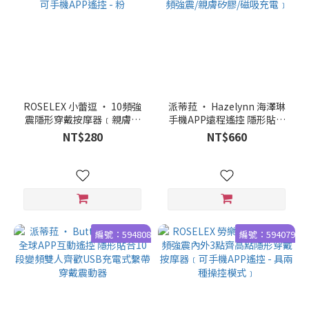
ROSELEX 小蕾逗 ‧ 10頻強
派蒂菈 ‧ Hazelynn 海澤琳
震隱形穿戴按摩器﹝親膚矽
手機APP遠程遙控 隱形貼合
膠/內褲隨搭貼身/兩種操控模
穿戴按摩器﹝內外同潮/一機
NT$280
NT$660
式﹞可手機APP遙控 - 粉
雙控/12頻強震/親膚矽膠/磁
吸充電﹞
編號：594808
編號：594079