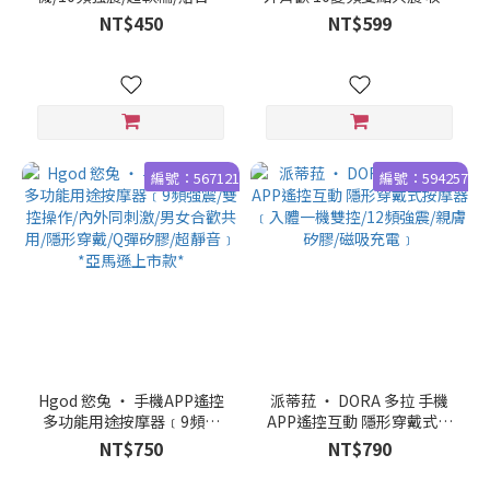
體/內外同爽/手機APP/ 百變
入體穿戴按摩器 - 可手機APP
NT$450
NT$599
玩法穿戴按摩器 ﹝具兩種操
遙控﹝具兩種操控模式﹞
控模式﹞蜜粉
編號：567121
編號：594257
Hgod 慾兔 ‧ 手機APP遙控
派蒂菈 ‧ DORA 多拉 手機
多功能用途按摩器﹝9頻強
APP遙控互動 隱形穿戴式按
震/雙控操作/內外同刺激/男
摩器﹝入體一機雙控/12頻強
NT$750
NT$790
女合歡共用/隱形穿戴/Q彈矽
震/親膚矽膠/磁吸充電﹞
膠/超靜音﹞*亞馬遜上市款*