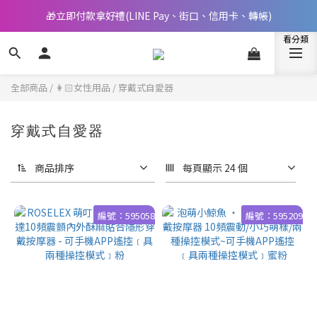
🎁立即付款拿好禮(LINE Pay、街口、信用卡、轉帳)
📢 邀您立即享樂，現在加入會員就送🪙80元購物金
📢 邀您立即享樂，現在加入會員就送🪙80元購物金
全部商品
/
👩🏻女性用品
/
穿戴式自愛器
穿戴式自愛器
商品排序
每頁顯示 24 個
編號：595058
編號：595209