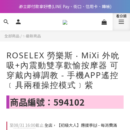
🎁立即付款拿好禮(LINE Pay、街口、信用卡、轉帳)
📢 邀您立即享樂，現在加入會員就送🪙80元購物金
📢 邀您立即享樂，現在加入會員就送🪙80元購物金
全部商品
/
✨最新商品
ROSELEX 勞樂斯 ‧ MiXi 外吮
吸+內震動雙享歡愉按摩器 可
穿戴內褲調教 - 手機APP遙控
﹝具兩種操控模式﹞紫
商品編號：594102
至
08/31 16:00
截止
全店，【初級大人】應援季🙌 - 每消費滿