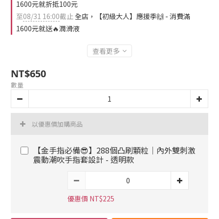
1600元就折抵100元
至
08/31 16:00
截止
全店，【初級大人】應援季🙌 - 消費滿
1600元就送🔥潤滑液
查看更多
NT$650
數量
以優惠價加購商品
【金手指必備😎】288個凸刷顆粒｜內外雙刺激
震動潮吹手指套設計 - 透明款
優惠價 NT$225