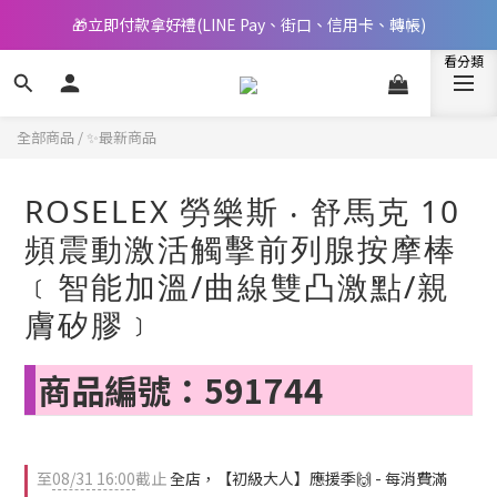
🎁立即付款拿好禮(LINE Pay、街口、信用卡、轉帳)
📢 邀您立即享樂，現在加入會員就送🪙80元購物金
📢 邀您立即享樂，現在加入會員就送🪙80元購物金
全部商品
/
✨最新商品
ROSELEX 勞樂斯 ‧ 舒馬克 10
頻震動激活觸擊前列腺按摩棒
﹝智能加溫/曲線雙凸激點/親
膚矽膠﹞
商品編號：591744
至
08/31 16:00
截止
全店，【初級大人】應援季🙌 - 每消費滿