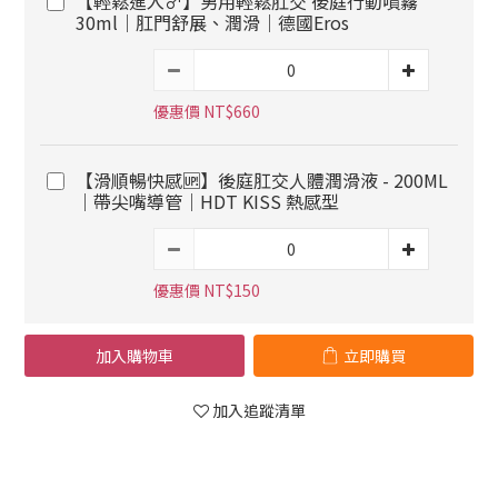
【輕鬆進入♂️】男用輕鬆肛交 後庭行動噴霧
30ml｜肛門舒展、潤滑｜德國Eros
優惠價 NT$660
【滑順暢快感🆙】後庭肛交人體潤滑液 - 200ML
｜帶尖嘴導管｜HDT KISS 熱感型
優惠價 NT$150
加入購物車
立即購買
加入追蹤清單