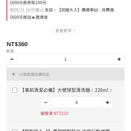
1600元就折抵100元
至
08/31 16:00
截止
全店，【初級大人】應援季🙌 - 消費滿
1600元就送🔥潤滑液
查看更多
NT$360
數量
以優惠價加購商品
【事前清潔必備】大號球型清洗器﹝220ml﹞
優惠價 NT$110