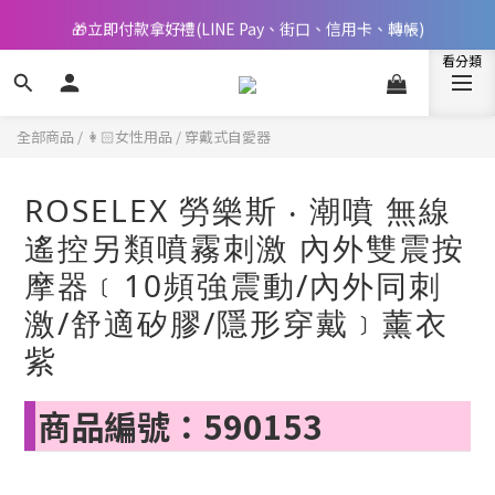
🎁立即付款拿好禮(LINE Pay、街口、信用卡、轉帳)
📢 邀您立即享樂，現在加入會員就送🪙80元購物金
📢 邀您立即享樂，現在加入會員就送🪙80元購物金
全部商品
/
👩🏻女性用品
/
穿戴式自愛器
ROSELEX 勞樂斯 ‧ 潮噴 無線
遙控另類噴霧刺激 內外雙震按
摩器﹝10頻強震動/內外同刺
激/舒適矽膠/隱形穿戴﹞薰衣
紫
商品編號：590153