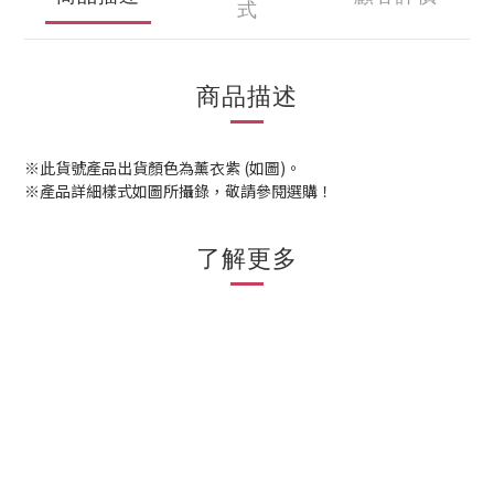
式
商品描述
※此貨號產品出貨顏色為薰衣紫 (如圖)。
※產品詳細樣式如圖所攝錄，敬請參閱選購！
了解更多