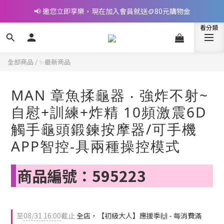
📢 邀您立即享樂，現在加入會員就送🪙80元購物金
📢 邀您立即享樂，現在加入會員就送🪙80元購物金
👉完成指定條件，提升會員等級，最高享5%回饋
🎁立即付款拿好禮(LINE Pay、街口、信用卡、轉帳)
全部商品
/
✨最新商品
📢 邀您立即享樂，現在加入會員就送🪙80元購物金
MAN 章魚揉龜器 ‧ 強炸不射~
自慰+訓練+炸精 10頻激震6D
觸手龜頭鍛鍊按摩器/可手機
APP智控-具兩種操控模式
商品編號：595223
至
08/31 16:00
截止
全店，【初級大人】應援季🙌 - 每消費滿