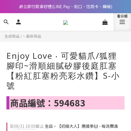
🎁立即付款拿好禮(LINE Pay、街口、信用卡、轉帳)
📢 邀您立即享樂，現在加入會員就送🪙80元購物金
📢 邀您立即享樂，現在加入會員就送🪙80元購物金
全部商品
/
✨最新商品
Enjoy Love ‧ 可愛貓爪/狐狸
腳印~滑順細膩矽膠後庭肛塞
【粉紅肛塞粉亮彩水鑽】S-小
號
商品編號：594683
至
08/31 16:00
截止
全店，【初級大人】應援季🙌 - 每消費滿