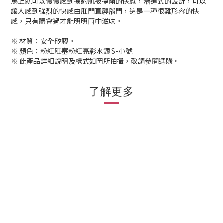
馬上就可以慢慢感到擴約肌被撐開的快感，漸進式的設計，可以
讓人感到強烈的快感由肛門直襲腦門，這是一種很難形容的快
感，只有體會過才能明明箇中滋味。
※ 材質：安全矽膠。
※ 顏色：粉紅肛塞粉紅亮彩水鑽 S-小號
※ 此產品詳細說明及樣式如圖所拍攝，敬請參閱選購。
了解更多