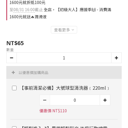
1600元就折抵100元
至
08/31 16:00
截止
全店，【初級大人】應援季🙌 - 消費滿
1600元就送🔥潤滑液
查看更多
NT$65
數量
以優惠價加購商品
【事前清潔必備】大號球型清洗器﹝220ml﹞
優惠價 NT$110