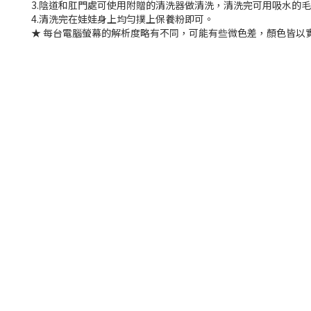
3.陰道和肛門處可使用附贈的清洗器做清洗，清洗完可用吸水的
4.清洗完在娃娃身上均勻撲上保養粉即可。
★ 每台電腦螢幕的解析度略有不同，可能有些微色差，顏色皆以