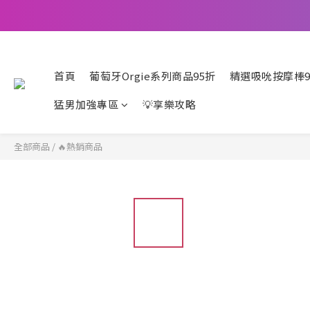
首頁
葡萄牙Orgie系列商品95折
精選吸吮按摩棒9
猛男加強專區
💡享樂攻略
全部商品
/
🔥熱銷商品