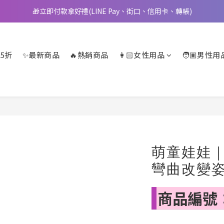
🎁立即付款拿好禮(LINE Pay、街口、信用卡、轉帳)
📢 邀您立即享樂，現在加入會員就送🪙80元購物金
📢 邀您立即享樂，現在加入會員就送🪙80元購物金
5折
✨最新商品
🔥熱銷商品
👩🏻女性用品
🧑🏽男性用
萌童娃娃｜S
彎曲改變姿
商品編號：