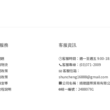
服務
客服資訊
問題
🕒客服時間：週一至週五 9:00-18:
與物流
📞客服專線：(03)371-2009
權政策
📧 客服信箱：
貨政策
shuncheng16888@gmail.com
騙宣導
🏢公司名稱：順晟國際貿易有限
流程說明
🌐統一編號：24880791