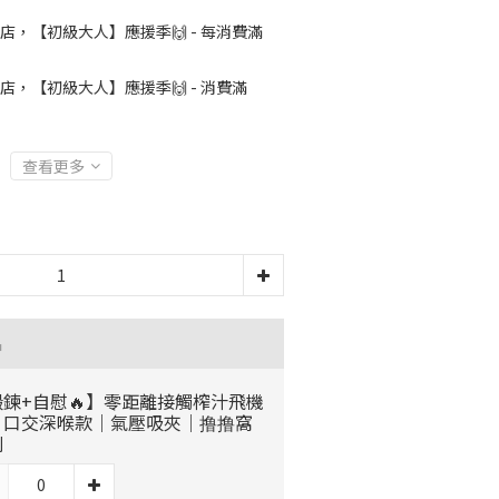
店，【初級大人】應援季🙌 - 每消費滿
店，【初級大人】應援季🙌 - 消費滿
查看更多
品
鍛鍊+自慰🔥】零距離接觸榨汁飛機
｜口交深喉款｜氣壓吸夾｜撸撸窩
列