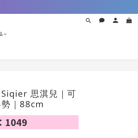
品
立即購買
iqier 思淇兒｜可
勢｜88cm
1049