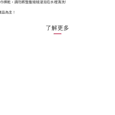
毛巾擦乾，請勿將整隻娃娃浸泡在水裡清洗!
實品為主！
了解更多