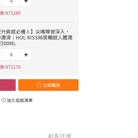
 NT$280
提升爽感必備💧】尖嘴導管深入、
潤滑｜HOL KISS絲質觸感人體潤
300ML
 NT$170
立即購買
加入追蹤清單
顧客評價