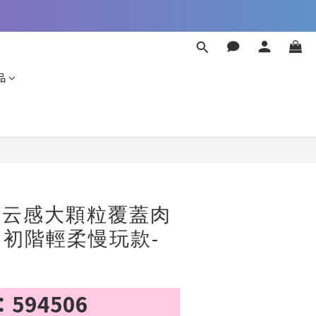
品
立即購買
‧ 云感大顆粒覆蓋肉
初階輕柔慢玩款-
594506