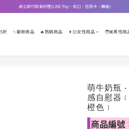
🎁立即付款拿好禮(LINE Pay、街口、信用卡、轉帳)
📢 邀您立即享樂，現在加入會員就送🪙80元購物金
📢 邀您立即享樂，現在加入會員就送🪙80元購物金
5折
✨最新商品
🔥熱銷商品
👩🏻女性用品
🧑🏽男性用
萌牛奶瓶 
感自慰器﹝
橙色﹞
商品編號：