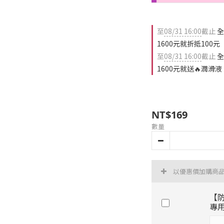
至
08/31 16:00
截止
全
1600元就折抵100元
至
08/31 16:00
截止
全
1600元就送🔥潤滑液
NT$169
數量
以優惠價加購商
【
專