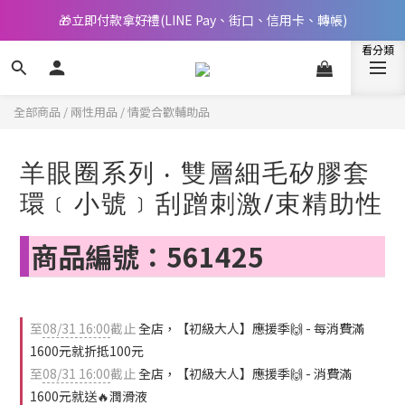
🎁立即付款拿好禮(LINE Pay、街口、信用卡、轉帳)
📢 邀您立即享樂，現在加入會員就送🪙80元購物金
📢 邀您立即享樂，現在加入會員就送🪙80元購物金
全部商品
/
兩性用品
/
情愛合歡輔助品
羊眼圈系列 ‧ 雙層細毛矽膠套
環﹝小號﹞刮蹭刺激/束精助性
商品編號：561425
至
08/31 16:00
截止
全店，【初級大人】應援季🙌 - 每消費滿
1600元就折抵100元
至
08/31 16:00
截止
全店，【初級大人】應援季🙌 - 消費滿
1600元就送🔥潤滑液