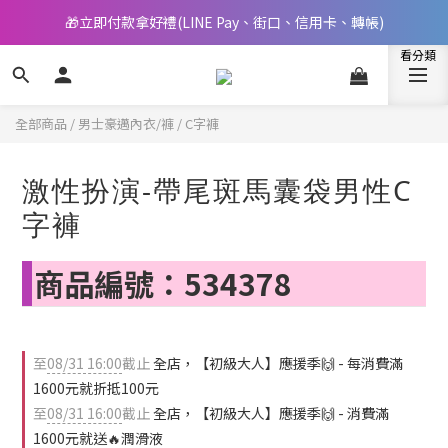
🎁立即付款拿好禮(LINE Pay、街口、信用卡、轉帳)
📢 邀您立即享樂，現在加入會員就送🪙80元購物金
📢 邀您立即享樂，現在加入會員就送🪙80元購物金
全部商品
/
男士豪邁內衣/褲
/
C字褲
激性扮演-帶尾斑馬囊袋男性C
字褲
商品編號：534378
至
08/31 16:00
截止
全店，【初級大人】應援季🙌 - 每消費滿
1600元就折抵100元
至
08/31 16:00
截止
全店，【初級大人】應援季🙌 - 消費滿
1600元就送🔥潤滑液