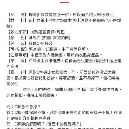
【尺 碼】均碼(C褲沒有腰圍一說，所以適合絕大部份男士)
【材 料】布料為萊卡+框架為彈性塑料(注意不是鋼絲也不是鐵
絲)
【款式細節】u型/鏤空囊袋+尾巴
【顏 色】斑馬白 (如圖-實物拍攝)
【包 裝】普通OPP袋裝
【可 搭 配】緊身褲，低腰褲，牛仔褲等穿著。
【注意事項】本產品對人體無害，屬於內衣貼身產品。
【穿 法】Ｃ褲後面要卡進去，從後面看只能看到尾巴才是正確
的穿法。
【描 述】男款C字褲比女款要大一些，前面部位為激凸大囊
袋，根據男性器官特別設計，穿著舒適，且不易掉下。櫃框架為
高彈性
塑料，剛中帶柔，彎曲180度不折斷，鬆手後彈性依舊，
走線精細，拼接工展藝優良。
問：C褲會不會掉？
答：C褲不能保證不掉，只能保證正常的走動和穿褲子不掉！在國
外是被劃分到情趣內產品
問：C褲穿的舒服嗎？ (後面卡的難受嗎？)