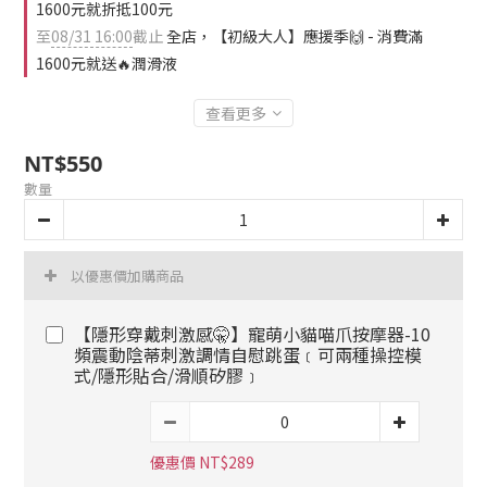
1600元就折抵100元
至
08/31 16:00
截止
全店，【初級大人】應援季🙌 - 消費滿
1600元就送🔥潤滑液
查看更多
NT$550
數量
以優惠價加購商品
【隱形穿戴刺激感🤫】寵萌小貓喵爪按摩器-10
頻震動陰蒂刺激調情自慰跳蛋﹝可兩種操控模
式/隱形貼合/滑順矽膠﹞
優惠價 NT$289