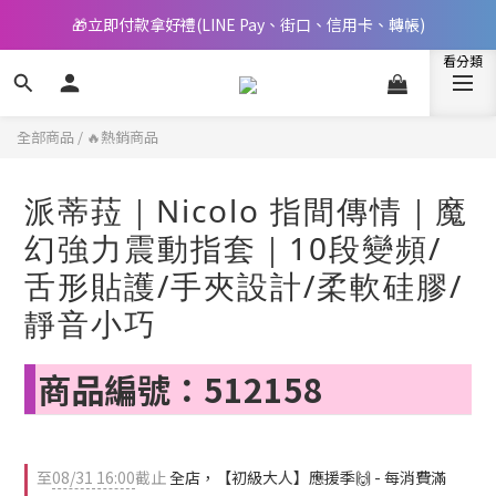
🎁立即付款拿好禮(LINE Pay、街口、信用卡、轉帳)
📢 邀您立即享樂，現在加入會員就送🪙80元購物金
📢 邀您立即享樂，現在加入會員就送🪙80元購物金
全部商品
/
🔥熱銷商品
派蒂菈｜Nicolo 指間傳情｜魔
幻強力震動指套｜10段變頻/
舌形貼護/手夾設計/柔軟硅膠/
靜音小巧
商品編號：512158
至
08/31 16:00
截止
全店，【初級大人】應援季🙌 - 每消費滿