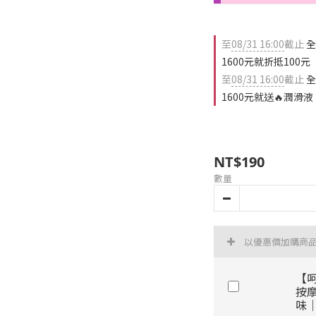
至
08/31 16:00
截止
全
1600元就折抵100元
至
08/31 16:00
截止
全
1600元就送🔥潤滑液
NT$190
數量
以優惠價加購商
【呵
按摩
味｜