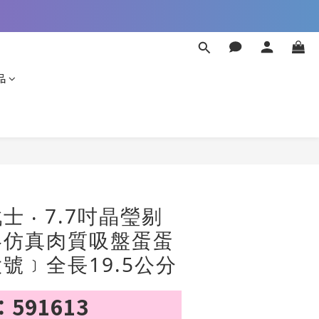
品
立即購買
 ‧ 7.7吋晶瑩剔
絡仿真肉質吸盤蛋蛋
號﹞全長19.5公分
591613