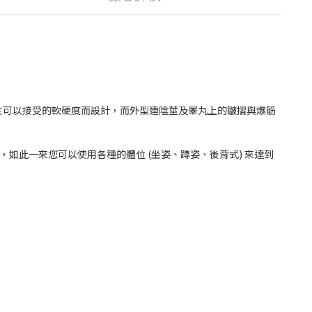
性可以接受的軟硬度而設計，而外型連陰莖及睪丸上的皺摺與爆筋
如此一來您可以使用各種的體位 (坐姿、蹲姿、後背式) 來達到