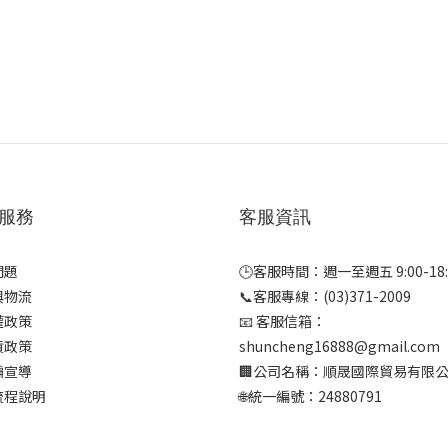
服務
客服資訊
問題
🕒客服時間：週一至週五 9:00-18:
與物流
📞客服專線：(03)371-2009
權政策
📧 客服信箱：
貨政策
shuncheng16888@gmail.com
騙宣導
🏢公司名稱：順晟國際貿易有限
流程說明
🌐統一編號：24880791