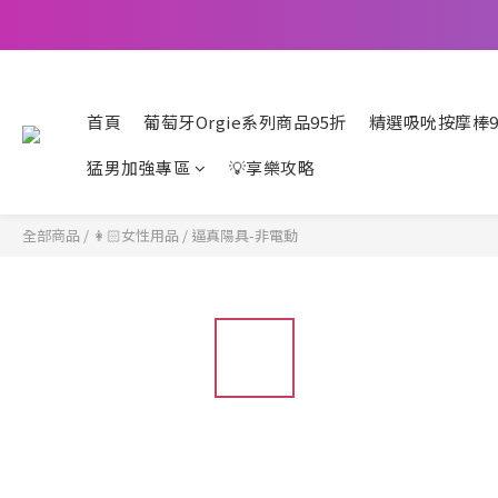
首頁
葡萄牙Orgie系列商品95折
精選吸吮按摩棒9
猛男加強專區
💡享樂攻略
全部商品
/
👩🏻女性用品
/
逼真陽具-非電動