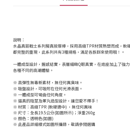
說明：
水晶真筋戰士系列擬真按摩棒，採用高級TPR材質熱塑而成，軟
都完整的重現，此系列共有3種規格，滿足各族群來使用哦！。
一體成型設計，握感結實，表層細緻Q韌真實，在底座加上了強力
各種不同的高潮體驗。
※ 高彈性無毒新素材，無任何異臭味。
※ 吸盤設計，可吸附在任何光滑表面。
※ 一體成型可彎曲任何角度。
※ 逼真的陰莖及睪丸造型設計，讓您愛不釋手！
※ 材質：高級TPR (軟硬適中) ，無任何異味
※ 尺寸：全長19.5公分(如圖所示)；淨重260g
※ 顏色：透明色(如圖)
※ 此產品詳細樣式如圖所攝錄，敬請參閱選購