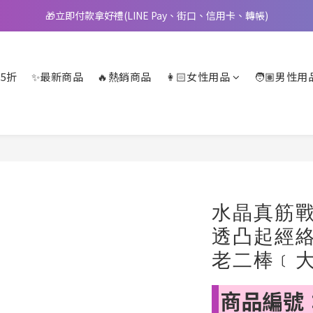
🎁立即付款拿好禮(LINE Pay、街口、信用卡、轉帳)
📢 邀您立即享樂，現在加入會員就送🪙80元購物金
📢 邀您立即享樂，現在加入會員就送🪙80元購物金
5折
✨最新商品
🔥熱銷商品
👩🏻女性用品
🧑🏽男性用
水晶真筋戰士
透凸起經
老二棒﹝大
商品編號：