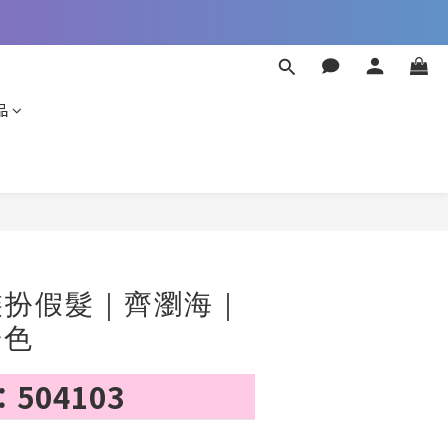
品
立即購買
裝扮假髮｜齊瀏海｜
粉色
504103