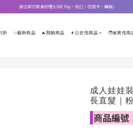
🎁立即付款拿好禮(LINE Pay、街口、信用卡、轉帳)
📢 邀您立即享樂，現在加入會員就送🪙80元購物金
📢 邀您立即享樂，現在加入會員就送🪙80元購物金
5折
✨最新商品
🔥熱銷商品
👩🏻女性用品
🧑🏽男性用
成人娃娃
長直髮｜
商品編號：