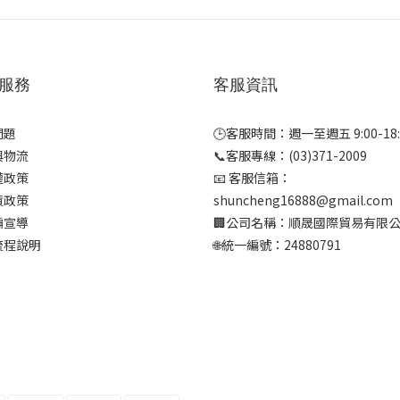
服務
客服資訊
問題
🕒客服時間：週一至週五 9:00-18:
與物流
📞客服專線：(03)371-2009
權政策
📧 客服信箱：
貨政策
shuncheng16888@gmail.com
騙宣導
🏢公司名稱：順晟國際貿易有限
流程說明
🌐統一編號：24880791