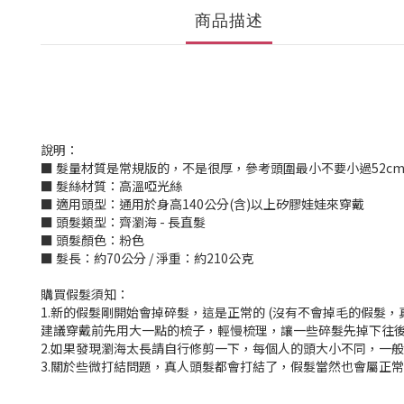
商品描述
說明：
■ 髮量材質是常規版的，不是很厚，參考頭圍最小不要小過52c
■ 髮絲材質：高溫啞光絲
■ 適用頭型：通用於身高140公分(含)以上矽膠娃娃來穿戴
■ 頭髮類型：齊瀏海 - 長直髮
■ 頭髮顏色：粉色
■ 髮長：約70公分 / 淨重：約210公克
購買假髮須知：
1.新的假髮剛開始會掉碎髮，這是正常的 (沒有不會掉毛的假
建議穿戴前先用大一點的梳子，輕慢梳理，讓一些碎髮先掉下往
2.如果發現瀏海太長請自行修剪一下，每個人的頭大小不同，一
3.關於些微打結問題，真人頭髮都會打結了，假髮當然也會屬正