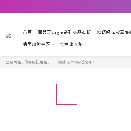
首頁
葡萄牙Orgie系列商品95折
精選吸吮按摩棒9
猛男加強專區
💡享樂攻略
全部商品
/
🧑🏽男性用品
/
1：1娃娃 頭/假髮 搭配專區