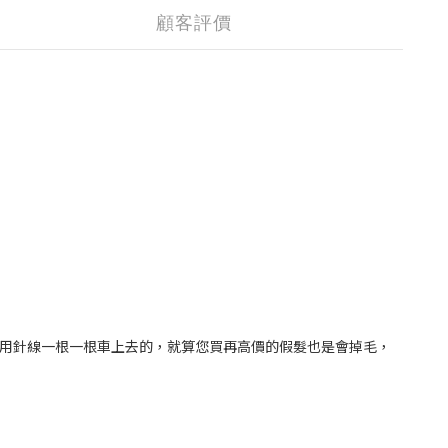
顧客評價
是用針線一根一根車上去的，就算您買再高價的假髮也是會掉毛，