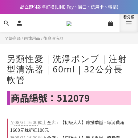
🎁立即付款拿好禮(LINE Pay、街口、信用卡、轉帳)
📢 邀您立即享樂，現在加入會員就送🪙80元購物金
📢 邀您立即享樂，現在加入會員就送🪙80元購物金
全部商品
/
兩性用品
/
後庭清洗器
另類性愛｜洗淨ポンプ｜注射
型清洗器｜60ml｜32公分長
軟管
商品編號：512079
至
08/31 16:00
截止
全店，【初級大人】應援季🙌 - 每消費滿
1600元就折抵100元
至
08/31 16:00
截止
全店，【初級大人】應援季🙌 - 消費滿