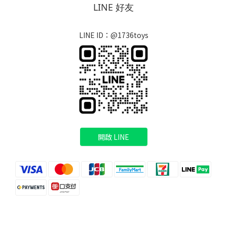
LINE 好友
LINE ID：@1736toys
開啟 LINE