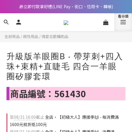
🎁立即付款拿好禮(LINE Pay、街口、信用卡、轉帳)
📢 邀您立即享樂，現在加入會員就送🪙80元購物金
📢 邀您立即享樂，現在加入會員就送🪙80元購物金
全部商品
/
兩性用品
/
情愛合歡輔助品
升級版羊眼圈B ‧ 帶芽刺+四入
珠+束精+直睫毛 四合一羊眼
圈矽膠套環
商品編號：561430
至
08/31 16:00
截止
全店，【初級大人】應援季🙌 - 每消費滿
1600元就折抵100元
至
08/31 16:00
截止
全店，【初級大人】應援季🙌 - 消費滿