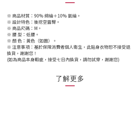
※ 商品材質：90% 綿綸＋10% 氨綸。
※ 設計特色：後挖空露臀。
※ 商品尺碼：M。
※ 腰 型：低腰。
※ 顏 色：黃色（如圖）。
※ 注意事項：基於保障消費者個人衛生，此貼身衣物恕不接受退
換貨，謝謝您！
(如為商品本身暇疵，接受七日內換貨，請勿試穿，謝謝您)
了解更多