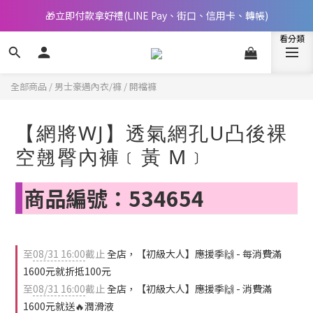
🎁立即付款拿好禮(LINE Pay、街口、信用卡、轉帳)
📢 邀您立即享樂，現在加入會員就送🪙80元購物金
📢 邀您立即享樂，現在加入會員就送🪙80元購物金
全部商品
/
男士豪邁內衣/褲
/
開襠褲
【網將WJ】透氣網孔U凸後裸
空翹臀內褲﹝黃 M﹞
商品編號：534654
至
08/31 16:00
截止
全店，【初級大人】應援季🙌 - 每消費滿
1600元就折抵100元
至
08/31 16:00
截止
全店，【初級大人】應援季🙌 - 消費滿
1600元就送🔥潤滑液