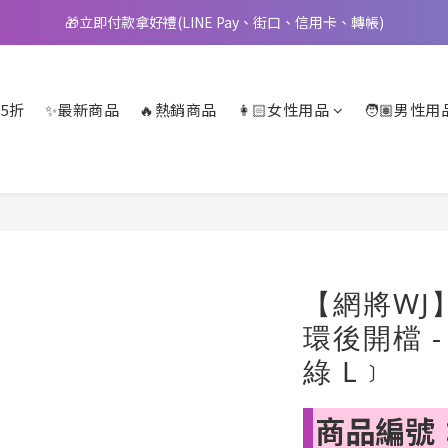
🎁立即付款拿好禮(LINE Pay、街口、信用卡、轉帳)
📢 邀您立即享樂，現在加入會員就送🪙80元購物金
📢 邀您立即享樂，現在加入會員就送🪙80元購物金
5折
✨最新商品
🔥熱銷商品
👩🏻女性用品
🧑🏽男性用
【網將WJ
環後開檔 
綠 L﹞
商品編號：