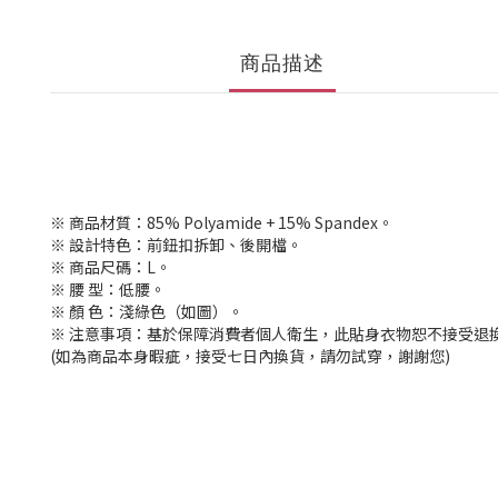
商品描述
※ 商品材質：85% Polyamide + 15% Spandex。
※ 設計特色：前鈕扣拆卸、後開檔。
※ 商品尺碼：L。
※ 腰 型：低腰。
※ 顏 色：淺綠色（如圖）。
※ 注意事項：基於保障消費者個人衛生，此貼身衣物恕不接受退
(如為商品本身暇疵，接受七日內換貨，請勿試穿，謝謝您)