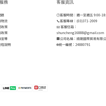
服務
客服資訊
問題
🕒客服時間：週一至週五 9:00-18:
與物流
📞客服專線：(03)371-2009
權政策
📧 客服信箱：
貨政策
shuncheng16888@gmail.com
騙宣導
🏢公司名稱：順晟國際貿易有限
流程說明
🌐統一編號：24880791