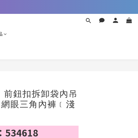
品
立即購買
】前鈕扣拆卸袋內吊
- 網眼三角內褲﹝淺
534618