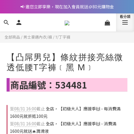
📢 邀您立即享樂，現在加入會員就送🪙80元購物金
📢 邀您立即享樂，現在加入會員就送🪙80元購物金
👉完成指定條件，提升會員等級，最高享5%回饋
🎁立即付款拿好禮(LINE Pay、街口、信用卡、轉帳)
全部商品
/
男士豪邁內衣/褲
/
T/丁字褲
📢 邀您立即享樂，現在加入會員就送🪙80元購物金
【凸屌男兒】條紋拼接亮絲微
透低腰T字褲﹝黑 M﹞
商品編號：534481
至
08/31 16:00
截止
全店，【初級大人】應援季🙌 - 每消費滿
1600元就折抵100元
至
08/31 16:00
截止
全店，【初級大人】應援季🙌 - 消費滿
1600元就送🔥潤滑液