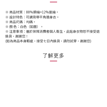
※ 商品材質：88%錦綸+12%氨綸。
※ 設計特色：可調背帶平角連身衣。
※ 商品尺碼：均碼。
※ 顏 色：白色（如圖）。
※ 注意事項：基於保障消費者個人衛生，此貼身衣物恕不接受退
換貨，謝謝您！
(如為商品本身暇疵，接受七日內換貨，請勿試穿，謝謝您)
了解更多