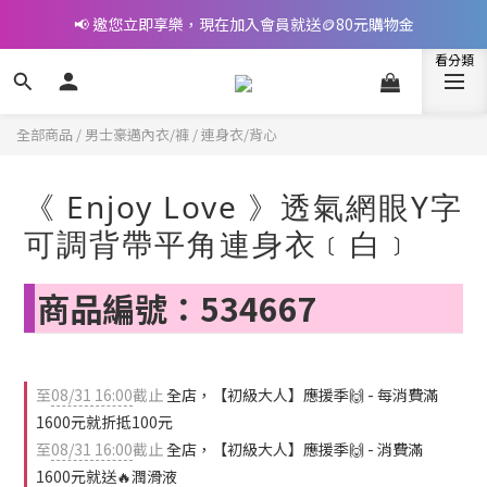
📢 邀您立即享樂，現在加入會員就送🪙80元購物金
📢 邀您立即享樂，現在加入會員就送🪙80元購物金
👉完成指定條件，提升會員等級，最高享5%回饋
🎁立即付款拿好禮(LINE Pay、街口、信用卡、轉帳)
全部商品
/
男士豪邁內衣/褲
/
連身衣/背心
📢 邀您立即享樂，現在加入會員就送🪙80元購物金
《 Enjoy Love 》透氣網眼Y字
可調背帶平角連身衣﹝白﹞
商品編號：534667
至
08/31 16:00
截止
全店，【初級大人】應援季🙌 - 每消費滿
1600元就折抵100元
至
08/31 16:00
截止
全店，【初級大人】應援季🙌 - 消費滿
1600元就送🔥潤滑液